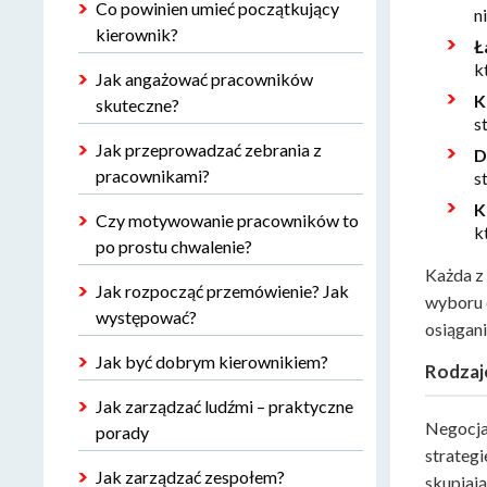
Co powinien umieć początkujący
n
kierownik?
Ł
k
Jak angażować pracowników
K
skuteczne?
s
Jak przeprowadzać zebrania z
D
pracownikami?
s
K
Czy motywowanie pracowników to
k
po prostu chwalenie?
Każda z 
Jak rozpocząć przemówienie? Jak
wyboru o
występować?
osiągan
Jak być dobrym kierownikiem?
Rodzaje
Jak zarządzać ludźmi – praktyczne
Negocja
porady
strategi
Jak zarządzać zespołem?
skupiaj