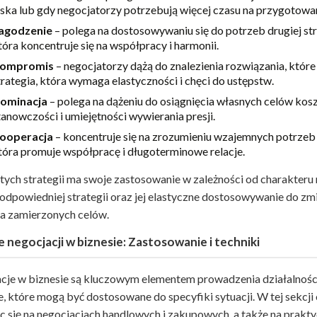
iska lub gdy negocjatorzy potrzebują więcej czasu na przygotowan
agodzenie
– polega na dostosowywaniu się do potrzeb drugiej stro
tóra koncentruje się na współpracy i harmonii.
ompromis
– negocjatorzy dążą do znalezienia rozwiązania, które
trategia, która wymaga elastyczności i chęci do ustępstw.
ominacja
– polega na dążeniu do osiągnięcia własnych celów kosz
tanowczości i umiejętności wywierania presji.
ooperacja
– koncentruje się na zrozumieniu wzajemnych potrzeb i
tóra promuje współpracę i długoterminowe relacje.
tych strategii ma swoje zastosowanie w zależności od charakteru n
dpowiedniej strategii oraz jej elastyczne dostosowywanie do zmi
ia zamierzonych celów.
 negocjacji w biznesie: Zastosowanie i techniki
cje w biznesie są kluczowym elementem prowadzenia działalności
e, które mogą być dostosowane do specyfiki sytuacji. W tej sekc
ąc się na negocjacjach handlowych i zakupowych, a także na prak