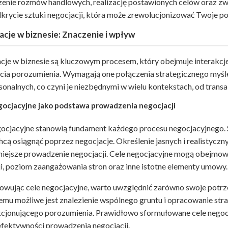
enie rozmów handlowych, realizację postawionych celów oraz zwi
dkrycie sztuki negocjacji, która może zrewolucjonizować Twoje po
cje w biznesie: Znaczenie i wpływ
cje w biznesie są kluczowym procesem, który obejmuje interakcje
cia porozumienia. Wymagają one połączenia strategicznego myślen
sonalnych, co czyni je niezbędnymi w wielu kontekstach, od trans
gocjacyjne jako podstawa prowadzenia negocjacji
gocjacyjne stanowią fundament każdego procesu negocjacyjnego. S
hcą osiągnąć poprzez negocjacje. Określenie jasnych i realistycz
iejsze prowadzenie negocjacji. Cele negocjacyjne mogą obejmować
ji, poziom zaangażowania stron oraz inne istotne elementy umowy.
wując cele negocjacyjne, warto uwzględnić zarówno swoje potrzeby
emu możliwe jest znalezienie wspólnego gruntu i opracowanie strat
kcjonującego porozumienia. Prawidłowo sformułowane cele negoc
efektywności prowadzenia negocjacji.