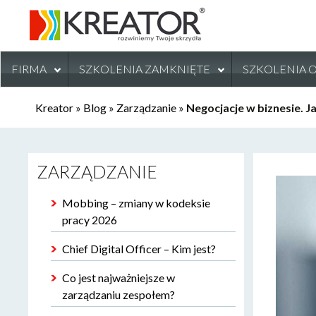
FIRMA
SZKOLENIA ZAMKNIĘTE
SZKOLENIA 
Kreator
»
Blog
»
Zarządzanie
»
Negocjacje w biznesie. J
ZARZĄDZANIE
Mobbing – zmiany w kodeksie
pracy 2026
Chief Digital Officer – Kim jest?
Co jest najważniejsze w
zarządzaniu zespołem?