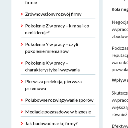
firmie
Rola ne
Zrównoważony rozwój firmy
Negocjac
Pokolenie Z w pracy – kim są i co
wypraco
nimi kieruje?
zbudowa
Pokolenie Y w pracy – czyli
Podczas 
pokolenie milenialsów
reputac
warunkó
Pokolenie X w pracy –
pozwala
charakterystyka i wyzwania
Wpływ s
Pierwsza prelekcja, pierwsza
przemowa
Skutecz
Polubowne rozwiązywanie sporów
wypracow
większą 
Mediacje pozasądowe w biznesie
również
Jak budować markę firmy?
Efektywn