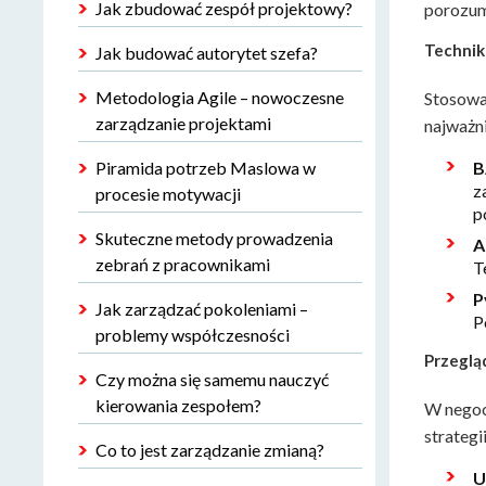
Jak zbudować zespół projektowy?
porozum
Technik
Jak budować autorytet szefa?
Metodologia Agile – nowoczesne
Stosowa
zarządzanie projektami
najważni
Piramida potrzeb Maslowa w
B
z
procesie motywacji
p
Skuteczne metody prowadzenia
A
zebrań z pracownikami
T
P
Jak zarządzać pokoleniami –
P
problemy współczesności
Przeglą
Czy można się samemu nauczyć
kierowania zespołem?
W negocj
strategii
Co to jest zarządzanie zmianą?
U