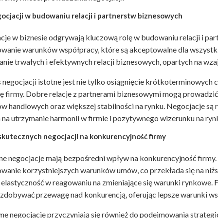
gocjacji w budowaniu relacji i partnerstw biznesowych
je w biznesie odgrywają kluczową rolę w budowaniu relacji i par
wanie warunków współpracy, które są akceptowalne dla wszystki
nie trwałych i efektywnych relacji biznesowych, opartych na wza
negocjacji istotne jest nie tylko osiągnięcie krótkoterminowych 
ję firmy. Dobre relacje z partnerami biznesowymi mogą prowadzi
w handlowych oraz większej stabilności na rynku. Negocjacje są
 na utrzymanie harmonii w firmie i pozytywnego wizerunku na ryn
kutecznych negocjacji na konkurencyjność firmy
ne negocjacje mają bezpośredni wpływ na konkurencyjność firmy.
anie korzystniejszych warunków umów, co przekłada się na niższe
elastyczność w reagowaniu na zmieniające się warunki rynkowe. F
 zdobywać przewagę nad konkurencją, oferując lepsze warunki 
e negocjacje przyczyniają się również do podejmowania strategicz