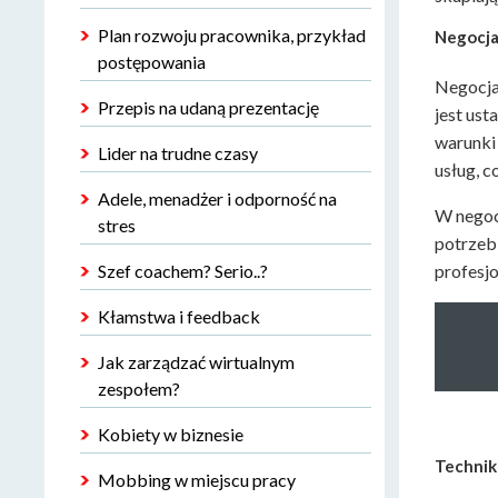
Plan rozwoju pracownika, przykład
Negocja
postępowania
Negocja
Przepis na udaną prezentację
jest ust
warunki
Lider na trudne czasy
usług, c
Adele, menadżer i odporność na
W negoc
stres
potrzeb
Szef coachem? Serio..?
profesj
Kłamstwa i feedback
Jak zarządzać wirtualnym
zespołem?
Kobiety w biznesie
Technik
Mobbing w miejscu pracy