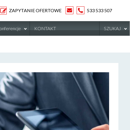
ZAPYTANIE OFERTOWE
533 533 507
onferencje
KONTAKT
SZUKAJ