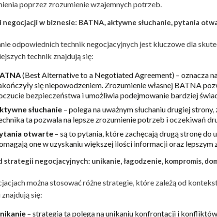
ienia poprzez zrozumienie wzajemnych potrzeb.
i negocjacji w biznesie: BATNA, aktywne słuchanie, pytania otw
nie odpowiednich technik negocjacyjnych jest kluczowe dla skut
ejszych technik znajdują się:
ATNA
(Best Alternative to a Negotiated Agreement) – oznacza n
akończyły się niepowodzeniem. Zrozumienie własnej BATNA pozwa
oczucie bezpieczeństwa i umożliwia podejmowanie bardziej świa
ktywne słuchanie
– polega na uważnym słuchaniu drugiej strony,
echnika ta pozwala na lepsze zrozumienie potrzeb i oczekiwań dru
ytania otwarte
– są to pytania, które zachęcają drugą stronę do
omagają one w uzyskaniu większej ilości informacji oraz lepszym
d strategii negocjacyjnych: unikanie, łagodzenie, kompromis, do
acjach można stosować różne strategie, które zależą od kontekst
 znajdują się:
nikanie
– strategia ta polega na unikaniu konfrontacji i konflikt