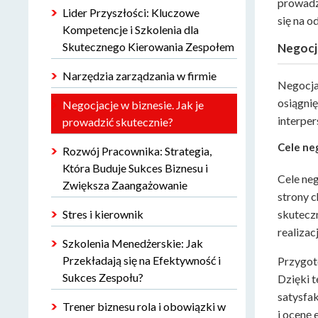
prowadz
Lider Przyszłości: Kluczowe
się na o
Kompetencje i Szkolenia dla
Skutecznego Kierowania Zespołem
Negocja
Narzędzia zarządzania w firmie
Negocja
osiągnię
Negocjacje w biznesie. Jak je
interper
prowadzić skutecznie?
Cele ne
Rozwój Pracownika: Strategia,
Która Buduje Sukces Biznesu i
Cele ne
Zwiększa Zaangażowanie
strony c
Stres i kierownik
skuteczn
realizac
Szkolenia Menedżerskie: Jak
Przekładają się na Efektywność i
Przygoto
Sukces Zespołu?
Dzięki t
satysfa
Trener biznesu rola i obowiązki w
i ocenę 