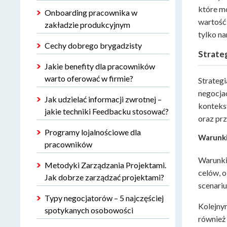
które m
Onboarding pracownika w
wartość 
zakładzie produkcyjnym
tylko n
Cechy dobrego brygadzisty
Strateg
Jakie benefity dla pracowników
warto oferować w firmie?
Strateg
negocjac
Jak udzielać informacji zwrotnej –
kontekst
jakie techniki Feedbacku stosować?
oraz prz
Programy lojalnościowe dla
Warunki
pracowników
Warunki 
Metodyki Zarządzania Projektami.
celów, o
Jak dobrze zarządzać projektami?
scenari
Typy negocjatorów – 5 najczęściej
Kolejny
spotykanych osobowości
również