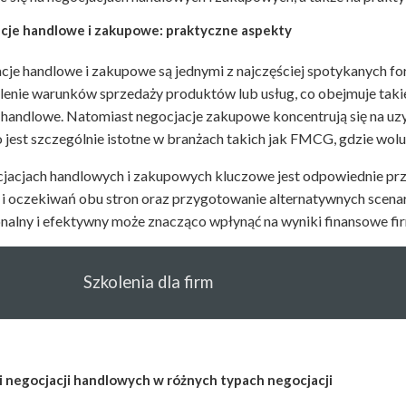
cje handlowe i zakupowe: praktyczne aspekty
cje handlowe i zakupowe są jednymi z najczęściej spotykanych fo
alenie warunków sprzedaży produktów lub usług, co obejmuje takie 
 handlowe. Natomiast negocjacje zakupowe koncentrują się na u
o jest szczególnie istotne w branżach takich jak FMCG, gdzie wo
jacjach handlowych i zakupowych kluczowe jest odpowiednie przy
 i oczekiwań obu stron oraz przygotowanie alternatywnych scena
onalny i efektywny może znacząco wpłynąć na wyniki finansowe fi
Szkolenia dla firm
i negocjacji handlowych w różnych typach negocjacji