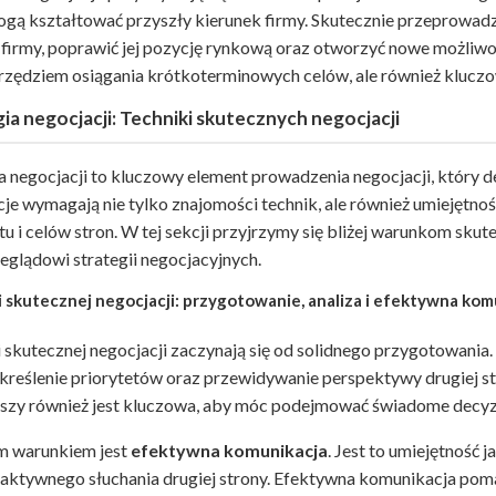
ogą kształtować przyszły kierunek firmy. Skutecznie przeprowad
firmy, poprawić jej pozycję rynkową oraz otworzyć nowe możliwośc
arzędziem osiągania krótkoterminowych celów, ale również klucz
ia negocjacji: Techniki skutecznych negocjacji
ia negocjacji to kluczowy element prowadzenia negocjacji, który
je wymagają nie tylko znajomości technik, ale również umiejętno
u i celów stron. W tej sekcji przyjrzymy się bliżej warunkom sku
eglądowi strategii negocjacyjnych.
 skutecznej negocjacji: przygotowanie, analiza i efektywna kom
skutecznej negocjacji zaczynają się od solidnego przygotowania
kreślenie priorytetów oraz przewidywanie perspektywy drugiej st
uszy również jest kluczowa, aby móc podejmować świadome decyzj
m warunkiem jest
efektywna komunikacja
. Jest to umiejętność 
 aktywnego słuchania drugiej strony. Efektywna komunikacja poma