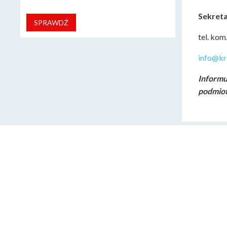
Sekreta
SPRAWDŹ
tel. kom
info@kr
Informu
podmiot