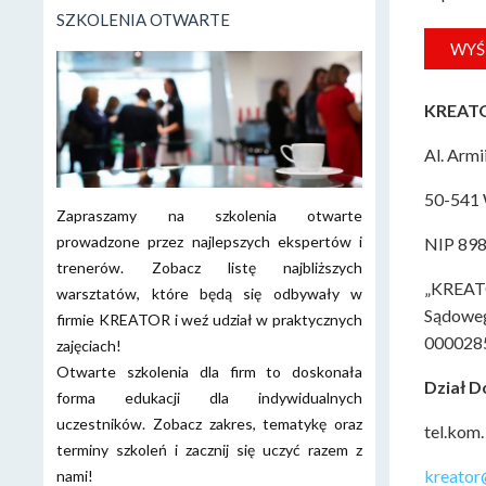
SZKOLENIA OTWARTE
KREATOR
Al. Armi
50-541
Zapraszamy na szkolenia otwarte
prowadzone przez najlepszych ekspertów i
NIP 89
trenerów. Zobacz listę najbliższych
„KREATO
warsztatów, które będą się odbywały w
Sądoweg
firmie KREATOR i weź udział w praktycznych
0000285
zajęciach!
Otwarte szkolenia dla firm to doskonała
Dział D
forma edukacji dla indywidualnych
uczestników. Zobacz zakres, tematykę oraz
tel.kom
terminy szkoleń i zacznij się uczyć razem z
kreator
nami!