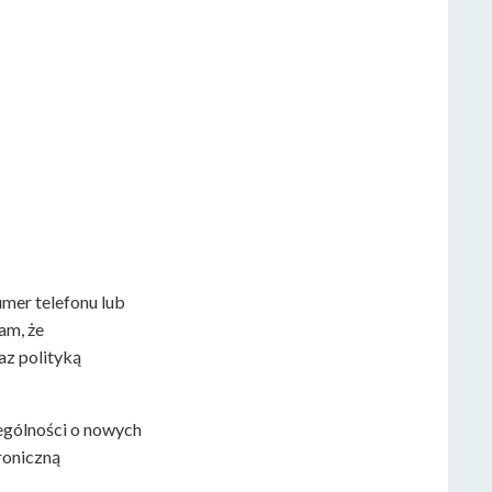
umer telefonu lub
am, że
az polityką
ególności o nowych
roniczną