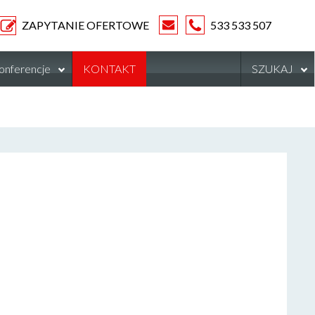
ZAPYTANIE OFERTOWE
533 533 507
onferencje
KONTAKT
SZUKAJ