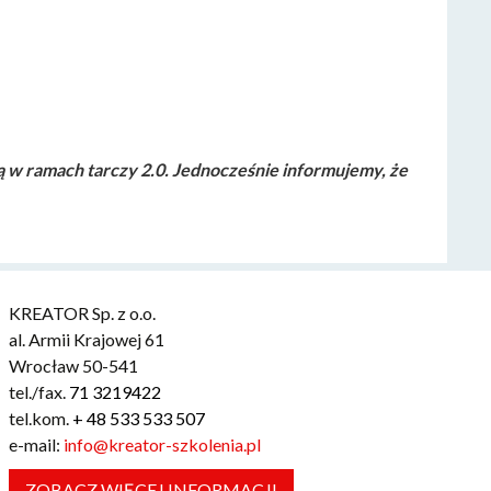
ą w ramach tarczy 2.0. Jednocześnie informujemy, że
KREATOR Sp. z o.o.
al. Armii Krajowej 61
Wrocław 50-541
tel./fax.
71 3219422
tel.kom.
+ 48 533 533 507
e-mail:
info@kreator-szkolenia.pl
ZOBACZ WIĘCEJ INFORMACJI