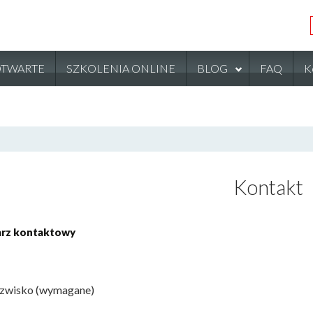
OTWARTE
SZKOLENIA ONLINE
BLOG
FAQ
K
Kontakt
arz kontaktowy
nazwisko (wymagane)