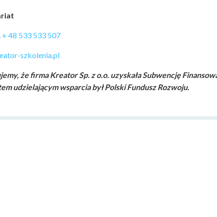
riat
.
+ 48 533 533 507
eator-szkolenia.pl
jemy, że firma Kreator Sp. z o.o. uzyskała Subwencję Finansow
em udzielającym wsparcia był Polski Fundusz Rozwoju.