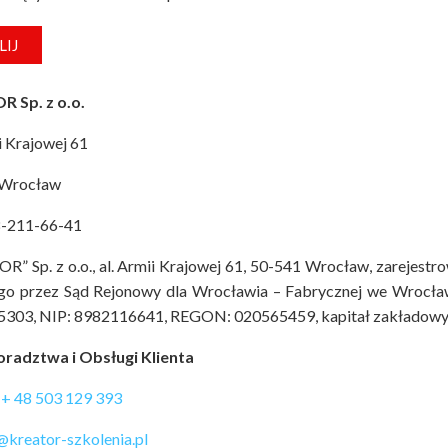
 Sp. z o.o.
i Krajowej 61
 Wrocław
8-211-66-41
R” Sp. z o.o., al. Armii Krajowej 61, 50-541 Wrocław, zarejest
o przez Sąd Rejonowy dla Wrocławia – Fabrycznej we Wrocła
303, NIP: 8982116641, REGON: 020565459, kapitał zakładowy: 5
oradztwa i Obsługi Klienta
.
+ 48 503 129 393
@kreator-szkolenia.pl