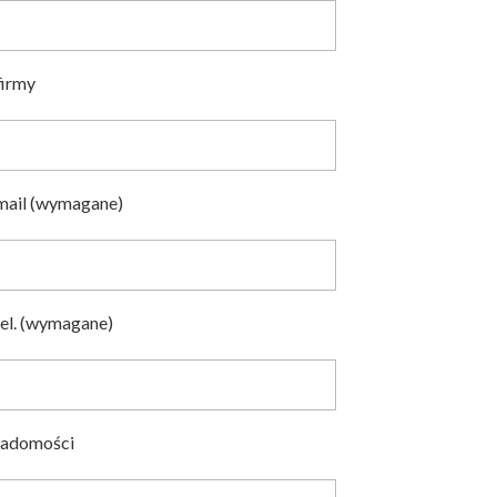
irmy
mail (wymagane)
el. (wymagane)
iadomości