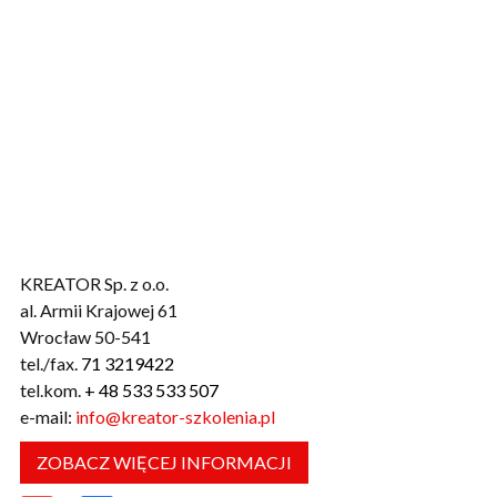
KREATOR Sp. z o.o.
al. Armii Krajowej 61
Wrocław 50-541
tel./fax.
71 3219422
tel.kom.
+ 48 533 533 507
e-mail:
info@kreator-szkolenia.pl
ZOBACZ WIĘCEJ INFORMACJI