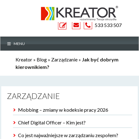
ZAPYTANIE
533 533 507
MENU
OFERTOWE
Kreator
»
Blog
»
Zarządzanie
»
Jak być dobrym
kierownikiem?
ZARZĄDZANIE
Mobbing – zmiany w kodeksie pracy 2026
Chief Digital Officer – Kim jest?
Co jest najważniejsze w zarządzaniu zespołem?