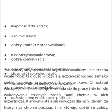
● znajomość fachu i pracy;
● niepunktualność;
● dobry kontakt z pracownikami;
● niedotrzymywanie słowa;
● dobra komunikacja;
● obojętność wobec pracowników;
Jak widać, aby zostać dobrym kierownikiem, nie trzeba
● słowność i sprawiedliwość;
wcale robić tak dużo – liczy się uczciwość wobec samego
siebie, swojego pracodawcy i pracowników. Ci ostatni
● lenistwo i skłonność do lawirowania;
● pracowitość i obowiązkowość.
widząc, że ich przełożony przykłada się do pracy i nie boi się
wykonywania trudnych zadań, sami chętniej w nich
● uczestnictwo w spiskach i plotkach.
uczestniczą. Kierownik staje się wówczas dla nich liderem, za
którym są skłonni podążać i na którego opinii im zależy.