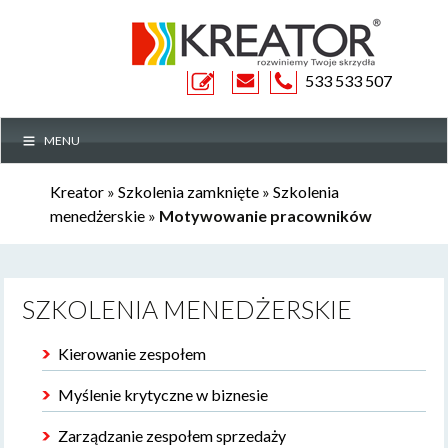
ZAPYTANIE
533 533 507
MENU
OFERTOWE
Kreator
»
Szkolenia zamknięte
»
Szkolenia
menedżerskie
»
Motywowanie pracowników
SZKOLENIA MENEDŻERSKIE
Kierowanie zespołem
Myślenie krytyczne w biznesie
Zarządzanie zespołem sprzedaży