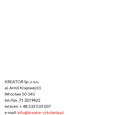
KREATOR Sp. z o.o.
al. Armii Krajowej 61
Wrocław 50-541
tel./fax.
71 3219422
tel.kom.
+ 48 533 533 507
e-mail:
info@kreator-szkolenia.pl