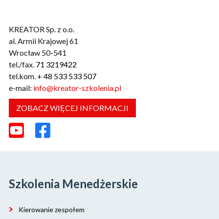
KREATOR Sp. z o.o.
al. Armii Krajowej 61
Wrocław 50-541
tel./fax.
71 3219422
tel.kom.
+ 48 533 533 507
e-mail:
info@kreator-szkolenia.pl
ZOBACZ WIĘCEJ INFORMACJI
Szkolenia Menedżerskie
Kierowanie zespołem