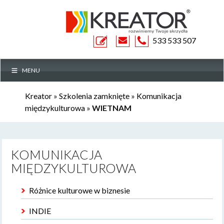
ZAPYTANIE
533 533 507
MENU
OFERTOWE
Kreator
»
Szkolenia zamknięte
»
Komunikacja
międzykulturowa
»
WIETNAM
KOMUNIKACJA
MIĘDZYKULTUROWA
Różnice kulturowe w biznesie
INDIE