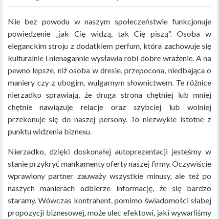
Nie bez powodu w naszym społeczeństwie funkcjonuje
powiedzenie „jak Cię widzą, tak Cię piszą”. Osoba w
eleganckim stroju z dodatkiem perfum, która zachowuje się
kulturalnie i nienagannie wysławia robi dobre wrażenie. A na
pewno lepsze, niż osoba w dresie, przepocona, niedbająca o
maniery czy z ubogim, wulgarnym słownictwem. Te różnice
nierzadko sprawiają, że druga strona chętniej lub mniej
chętnie nawiązuje relacje oraz szybciej lub wolniej
przekonuje się do naszej persony. To niezwykle istotne z
punktu widzenia biznesu.
Nierzadko, dzięki doskonałej autoprezentacji jesteśmy w
stanie przykryć mankamenty oferty naszej firmy. Oczywiście
wprawiony partner zauważy wszystkie minusy, ale też po
naszych manierach odbierze informację, że się bardzo
staramy. Wówczas kontrahent, pomimo świadomości słabej
propozycji biznesowej, może ulec efektowi, jaki wywarliśmy