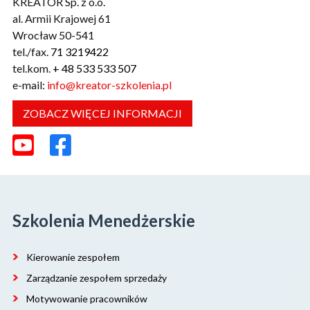
KREATOR Sp. z o.o.
al. Armii Krajowej 61
Wrocław 50-541
tel./fax.
71 3219422
tel.kom.
+ 48 533 533 507
e-mail:
info@kreator-szkolenia.pl
ZOBACZ WIĘCEJ INFORMACJI
Szkolenia Menedżerskie
Kierowanie zespołem
Zarządzanie zespołem sprzedaży
Motywowanie pracowników