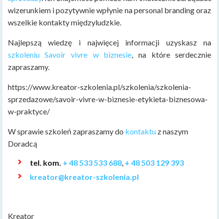
wizerunkiem i pozytywnie wpłynie na personal branding oraz
wszelkie kontakty międzyludzkie.
Najlepszą wiedzę i najwięcej informacji uzyskasz na
szkoleniu Savoir vivre w biznesie
, na które serdecznie
zapraszamy.
https://www.kreator-szkolenia.pl/szkolenia/szkolenia-
sprzedazowe/savoir-vivre-w-biznesie-etykieta-biznesowa-
w-praktyce/
W sprawie szkoleń zapraszamy do
kontaktu
z naszym
Doradcą
tel. kom.
+ 48 533 533 688
,
+ 48 503 129 393
kreator@kreator-szkolenia.pl
Kreator