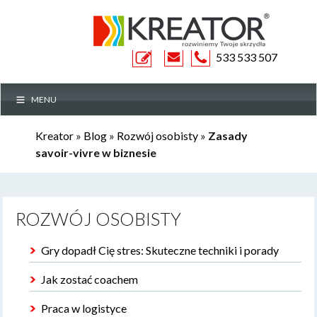
ZAPYTANIE
533 533 507
MENU
OFERTOWE
Kreator
»
Blog
»
Rozwój osobisty
»
Zasady
savoir-vivre w biznesie
ROZWÓJ OSOBISTY
Gry dopadł Cię stres: Skuteczne techniki i porady
Jak zostać coachem
Praca w logistyce