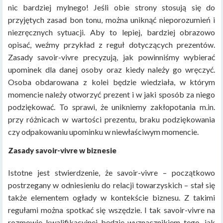
nic bardziej mylnego! Jeśli obie strony stosują się do
przyjętych zasad bon tonu, można uniknąć nieporozumień i
niezręcznych sytuacji. Aby to lepiej, bardziej obrazowo
opisać, weźmy przykład z reguł dotyczących prezentów.
Zasady savoir-vivre precyzują, jak powinniśmy wybierać
upominek dla danej osoby oraz kiedy należy go wręczyć.
Osoba obdarowana z kolei będzie wiedziała, w którym
momencie należy otworzyć prezent i w jaki sposób za niego
podziękować. To sprawi, że unikniemy zakłopotania m.in.
przy różnicach w wartości prezentu, braku podziękowania
czy odpakowaniu upominku w niewłaściwym momencie.
Zasady savoir-vivre w biznesie
Istotne jest stwierdzenie, że savoir-vivre – początkowo
postrzegany w odniesieniu do relacji towarzyskich – stał się
także elementem ogłady w kontekście biznesu. Z takimi
regułami można spotkać się wszędzie. I tak savoir-vivre na
rozmowie kwalifikacyjnej będzie wyznacznikiem tego, jak