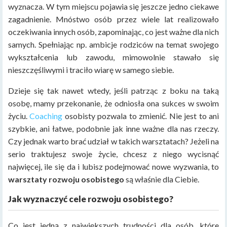
wyznacza. W tym miejscu pojawia się jeszcze jedno ciekawe
zagadnienie. Mnóstwo osób przez wiele lat realizowało
oczekiwania innych osób, zapominając, co jest ważne dla nich
samych. Spełniając np. ambicje rodziców na temat swojego
wykształcenia lub zawodu, mimowolnie stawało się
nieszczęśliwymi i traciło wiarę w samego siebie.
Dzieje się tak nawet wtedy, jeśli patrząc z boku na taką
osobę, mamy przekonanie, że odniosła ona sukces w swoim
życiu.
Coaching
osobisty pozwala to zmienić. Nie jest to ani
szybkie, ani łatwe, podobnie jak inne ważne dla nas rzeczy.
Czy jednak warto brać udział w takich warsztatach? Jeżeli na
serio traktujesz swoje życie, chcesz z niego wycisnąć
najwięcej, ile się da i lubisz podejmować nowe wyzwania, to
warsztaty rozwoju osobistego
są właśnie dla Ciebie.
Jak wyznaczyć cele rozwoju osobistego?
Co jest jedną z największych trudności dla osób, które