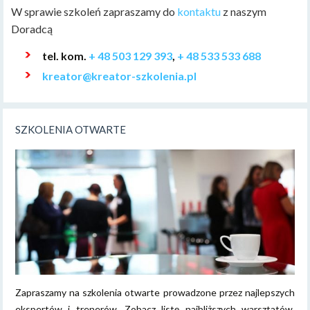
W sprawie szkoleń zapraszamy do
kontaktu
z naszym
Doradcą
tel. kom.
+ 48 503 129 393
,
+ 48 533 533 688
kreator@kreator-szkolenia.pl
SZKOLENIA OTWARTE
Zapraszamy na szkolenia otwarte prowadzone przez najlepszych
ekspertów i trenerów. Zobacz listę najbliższych warsztatów,