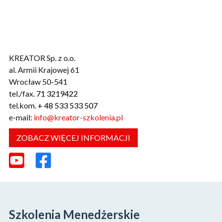
KREATOR Sp. z o.o.
al. Armii Krajowej 61
Wrocław 50-541
tel./fax.
71 3219422
tel.kom.
+ 48 533 533 507
e-mail:
info@kreator-szkolenia.pl
ZOBACZ WIĘCEJ INFORMACJI
Szkolenia Menedżerskie