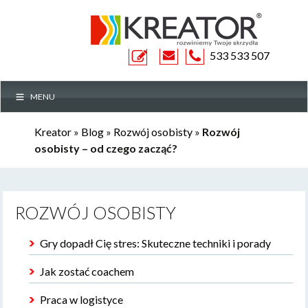
ZAPYTANIE
533 533 507
MENU
OFERTOWE
Kreator
»
Blog
»
Rozwój osobisty
»
Rozwój
osobisty – od czego zacząć?
ROZWÓJ OSOBISTY
Gry dopadł Cię stres: Skuteczne techniki i porady
Jak zostać coachem
Praca w logistyce