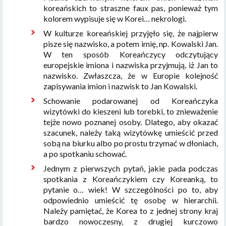
koreańskich to straszne faux pas, ponieważ tym
kolorem wypisuje się w Korei… nekrologi.
W kulturze koreańskiej przyjęło się, że najpierw
pisze się nazwisko, a potem imię, np. Kowalski Jan.
W ten sposób Koreańczycy odczytujący
europejskie imiona i nazwiska przyjmują, iż Jan to
nazwisko. Zwłaszcza, że w Europie kolejność
zapisywania imion i nazwisk to Jan Kowalski.
Schowanie podarowanej od Koreańczyka
wizytówki do kieszeni lub torebki, to znieważenie
tejże nowo poznanej osoby. Dlatego, aby okazać
szacunek, należy taką wizytówkę umieścić przed
sobą na biurku albo po prostu trzymać w dłoniach,
a po spotkaniu schować.
Jednym z pierwszych pytań, jakie pada podczas
spotkania z Koreańczykiem czy Koreanką, to
pytanie o… wiek! W szczególności po to, aby
odpowiednio umieścić tę osobę w hierarchii.
Należy pamiętać, że Korea to z jednej strony kraj
bardzo nowoczesny, z drugiej kurczowo