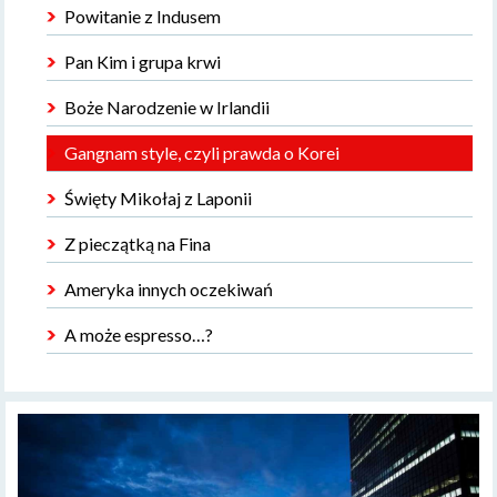
Powitanie z Indusem
Pan Kim i grupa krwi
Boże Narodzenie w Irlandii
Gangnam style, czyli prawda o Korei
Święty Mikołaj z Laponii
Z pieczątką na Fina
Ameryka innych oczekiwań
A może espresso…?