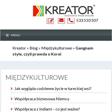
ZAPYTANIE
533 533 507
MENU
OFERTOWE
Kreator
»
Blog
»
Międzykulturowe
»
Gangnam
style, czyli prawda o Korei
MIĘDZYKULTUROWE
Jak wygląda codzienne życie w tureckiej wsi?
Współpraca biznesowa Niemcy
Współpraca z Indiami – co jest ważne?