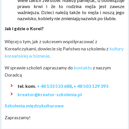
wiele takich zwrotów. Należy pamiętać, iż obowiązuje
prawo krwi i że to rodzina męża jest zawsze
ważniejsza. Dzieci należą także to męża i noszą jego
nazwisko, kobiety nie zmieniają nazwisk po ślubie.
Jak i gdzie o Korei?
Więcej o tym, jak z sukcesem współpracować z
Koreańczykami, dowiecie się Państwo na szkoleniu z
kultury
koreańskiej w biznesie
.
W sprawie szkoleń zapraszamy do
kontaktu
z naszym
Doradcą
tel. kom.
+ 48 533 533 688
,
+ 48 503 129 393
kreator@kreator-szkolenia.pl
Szkolenia międzykulturowe
Zapraszamy!