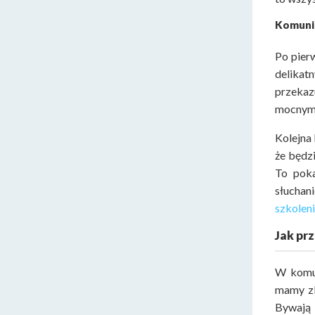
Komunik
Po pier
delikat
przekaz
mocnym 
Kolejna 
że będz
To poka
słuchan
szkoleni
Jak pr
W komun
mamy zb
Bywają 