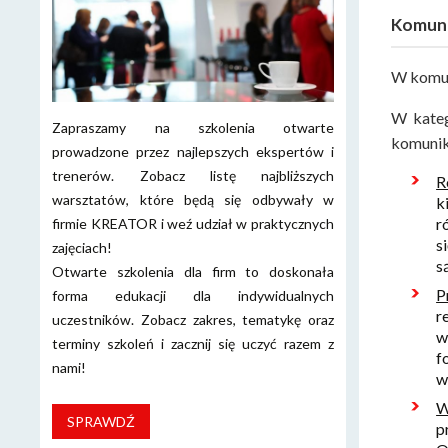
Komuni
W komun
W kateg
Zapraszamy na szkolenia otwarte
komunik
prowadzone przez najlepszych ekspertów i
trenerów. Zobacz listę najbliższych
R
warsztatów, które będą się odbywały w
k
r
firmie KREATOR i weź udział w praktycznych
s
zajęciach!
s
Otwarte szkolenia dla firm to doskonała
P
forma edukacji dla indywidualnych
r
uczestników. Zobacz zakres, tematykę oraz
w
terminy szkoleń i zacznij się uczyć razem z
f
nami!
w
W
SPRAWDŹ
p