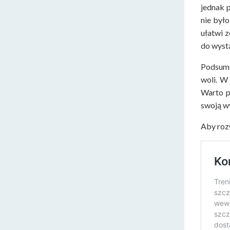
jednak 
nie był
ułatwi 
do wyst
Podsumo
woli. W
Warto p
swoją w
Aby roz