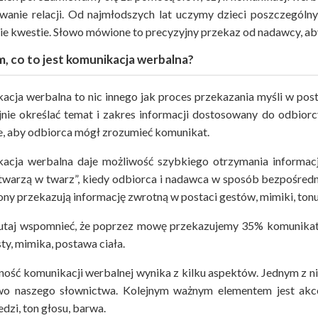
wanie relacji. Od najmłodszych lat uczymy dzieci poszczegó
ie kwestie. Słowo mówione to precyzyjny przekaz od nadawcy, a
, co to jest komunikacja werbalna?
acja werbalna to nic innego jak proces przekazania myśli w pos
jnie określać temat i zakres informacji dostosowany do odbiorc
e, aby odbiorca mógł zrozumieć komunikat.
acja werbalna daje możliwość szybkiego otrzymania informacji
„twarzą w twarz”, kiedy odbiorca i nadawca w sposób bezpośred
rony przekazują informację zwrotną w postaci gestów, mimiki, to
utaj wspomnieć, że poprzez mowę przekazujemy 35% komunikat
sty, mimika, postawa ciała.
ość komunikacji werbalnej wynika z kilku aspektów. Jednym z nic
o naszego słownictwa. Kolejnym ważnym elementem jest akcen
zi, ton głosu, barwa.