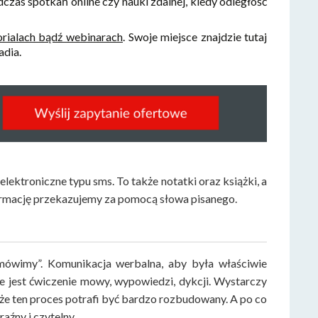
czas spotkań online czy nauki zdalnej, kiedy odległość
torialach bądź webinarach
. Swoje miejsce znajdzie tutaj
adia.
lektroniczne typu sms. To także notatki oraz książki, a
nformację przekazujemy za pomocą słowa pisanego.
 mówimy”. Komunikacja werbalna, aby była właściwie
e jest ćwiczenie mowy, wypowiedzi, dykcji. Wystarczy
że ten proces potrafi być bardzo rozbudowany. A po co
aźny i czytelny.