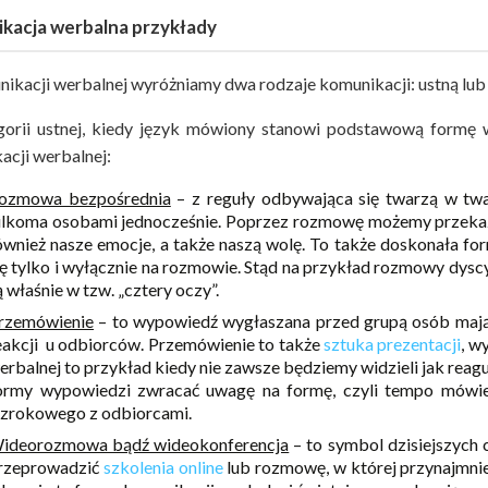
kacja werbalna przykłady
ikacji werbalnej wyróżniamy dwa rodzaje komunikacji: ustną lub
orii ustnej, kiedy język mówiony stanowi podstawową formę 
acji werbalnej:
ozmowa bezpośrednia
– z reguły odbywająca się twarzą w twa
ilkoma osobami jednocześnie. Poprzez rozmowę możemy przekazać
ównież nasze emocje, a także naszą wolę. To także doskonała fo
ię tylko i wyłącznie na rozmowie. Stąd na przykład rozmowy dysc
ą właśnie w tzw. „cztery oczy”.
rzemówienie
– to wypowiedź wygłaszana przed grupą osób mająca
eakcji u odbiorców. Przemówienie to także
sztuka prezentacji
, w
erbalnej to przykład kiedy nie zawsze będziemy widzieli jak reag
ormy wypowiedzi zwracać uwagę na formę, czyli tempo mówien
zrokowego z odbiorcami.
ideorozmowa bądź wideokonferencja
– to symbol dzisiejszych
rzeprowadzić
szkolenia online
lub rozmowę, w której przynajmnie