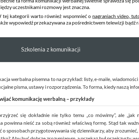
becnie ta forma komunikacji werbalnej świetnie sprawdza się pod
iędzy uczestnikami rozmowy jest znaczna.
 tej kategorii warto również wspomnieć o
nagraniach video, tu
akże wypowiedź przekazywana za pośrednictwem telewizji bądź r
Szkolenia z komunikacji
cja werbalna pisemna to na przykład: listy, e-maile, wiadomości e
icjalne pisma, ustawy i rozporządzenia. To forma, kiedy naszą i
wijać komunikację werbalną – przykłady
rzyjrzeć się dokładnie nie tylko temu „co mówimy”, ale „jak
a powinna nieść za sobą również właściwą formę. Stąd tak ważn
ć o sposobach przygotowywania się dziennikarzy, aby zrozumieć, 
tko? Aby być dobrze zrozumianym, a przekaz był przejrzysty, wyr