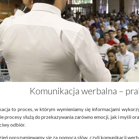
Komunikacja werbalna – pra
acja to proces, w którym wymieniamy się informacjami wykorzys
e procesy służą do przekazywania zarówno emocji, jak i myśli or
ciwy odbiór.
zień porozumiewamy się za pomocą słów, czyli komunikacji werba