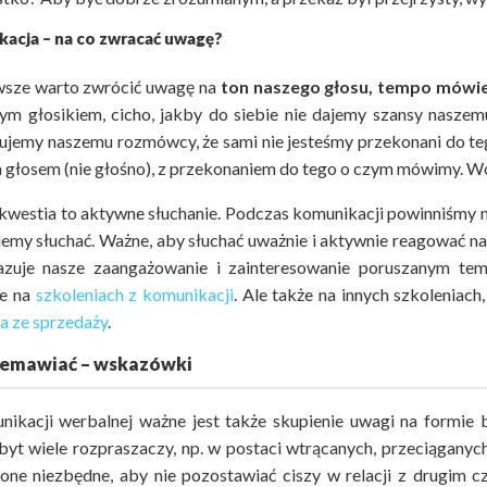
acja – na co zwracać uwagę?
wsze warto zwrócić uwagę na
ton naszego głosu, tempo mówie
nym głosikiem, cicho, jakby do siebie nie dajemy szansy nasze
ujemy naszemu rozmówcy, że sami nie jesteśmy przekonani do te
głosem (nie głośno), z przekonaniem do tego o czym mówimy. Wów
kwestia to aktywne słuchanie. Podczas komunikacji powinniśmy nas
iemy słuchać. Ważne, aby słuchać uważnie i aktywnie reagować n
zuje nasze zaangażowanie i zainteresowanie poruszanym t
ie na
szkoleniach z komunikacji
. Ale także na innych szkoleniac
a ze sprzedaży
.
zemawiać – wskazówki
ikacji werbalnej ważne jest także skupienie uwagi na formie
yt wiele rozpraszaczy, np. w postaci wtrącanych, przeciąganyc
one niezbędne, aby nie pozostawiać ciszy w relacji z drugim c