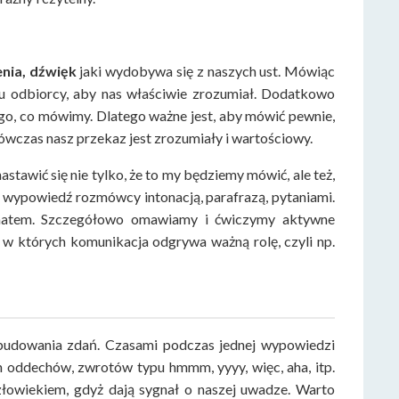
nia, dźwięk
jaki wydobywa się z naszych ust. Mówiąc
mu odbiorcy, aby nas właściwie zrozumiał. Dodatkowo
go, co mówimy. Dlatego ważne jest, aby mówić pewnie,
czas nasz przekaz jest zrozumiały i wartościowy.
tawić się nie tylko, że to my będziemy mówić, ale też,
a wypowiedź rozmówcy intonacją, parafrazą, pytaniami.
ematem. Szczegółowo omawiamy i ćwiczymy aktywne
h, w których komunikacja odgrywa ważną rolę, czyli np.
 budowania zdań. Czasami podczas jednej wypowiedzi
h oddechów, zwrotów typu hmmm, yyyy, więc, aha, itp.
złowiekiem, gdyż dają sygnał o naszej uwadze. Warto