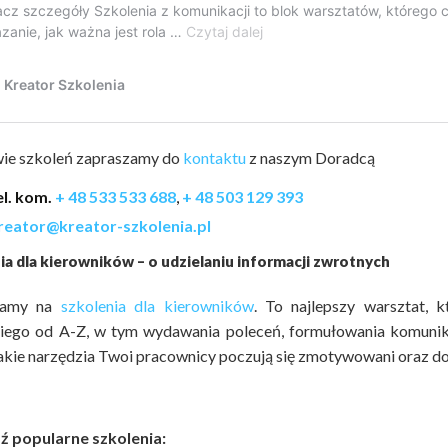
ie szkoleń zapraszamy do
kontaktu
z naszym Doradcą
el. kom.
+ 48 533 533 688
,
+ 48 503 129 393
reator@kreator-szkolenia.pl
ia dla kierowników – o udzielaniu informacji zwrotnych
zamy na
szkolenia dla kierowników
. To najlepszy warsztat, 
iego od A-Z, w tym wydawania poleceń, formułowania komunika
akie narzędzia Twoi pracownicy poczują się zmotywowani oraz d
 popularne szkolenia: