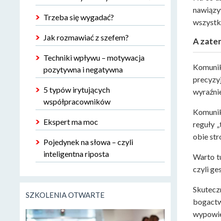
nawiązy
Trzeba się wygadać?
wszystk
Jak rozmawiać z szefem?
A zatem
Techniki wpływu – motywacja
Komunik
pozytywna i negatywna
precyzy
5 typów irytujących
wyraźni
współpracowników
Komunik
Ekspert ma moc
reguły 
obie st
Pojedynek na słowa – czyli
inteligentna riposta
Warto t
czyli ge
Skuteczn
SZKOLENIA OTWARTE
bogactw
wypowied