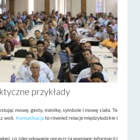
ktyczne przykłady
tując mowę, gesty, mimikę, symbole i mowę ciała. Te
az woli.
Komunikacja
to również relacje międzyludzkie i
lnej, co zdecydowanie upraszcza wymianę informacji i