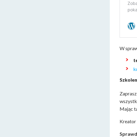
W spraw
t
k
Szkolen
Zapras
wszystk
Mając t
Kreator
Sprawdź