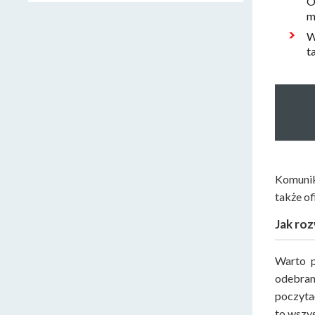
O
m
W
t
Komunika
także of
Jak roz
Warto p
odebran
poczyta
to wszys