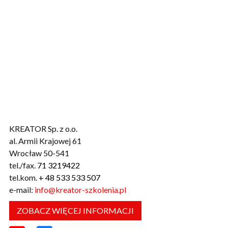
KREATOR Sp. z o.o.
al. Armii Krajowej 61
Wrocław 50-541
tel./fax.
71 3219422
tel.kom.
+ 48 533 533 507
e-mail:
info@kreator-szkolenia.pl
ZOBACZ WIĘCEJ INFORMACJI